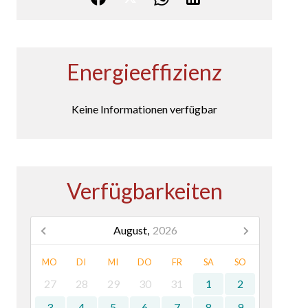
Energieeffizienz
Keine Informationen verfügbar
Verfügbarkeiten
August,
2026
MO
DI
MI
DO
FR
SA
SO
27
28
29
30
31
1
2
3
4
5
6
7
8
9