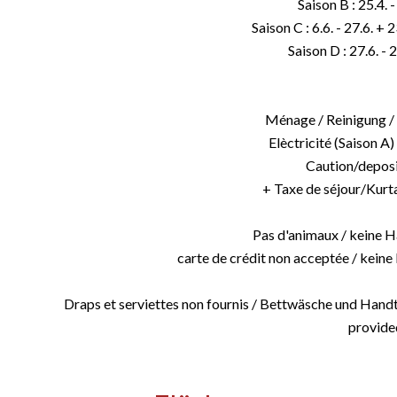
Saison B : 25.4. -
Saison C : 6.6. - 27.6. + 
Saison D : 27.6. - 
Ménage / Reinigung / c
Elèctricité (Saison A)
Caution/deposi
+ Taxe de séjour/Kurta
Pas d'animaux / keine Ha
carte de crédit non acceptée / keine 
Draps et serviettes non fournis / Bettwäsche und Handt
provide