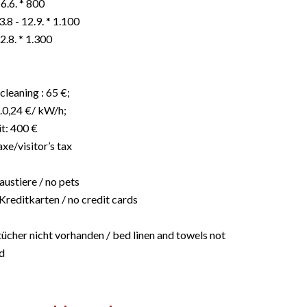
 6.6. * 800
23.8 - 12.9. * 1.100
22.8. * 1.300
leaning : 65 €;
 .0,24 €/ kW/h;
t: 400 €
xe/visitor’s tax
ustiere / no pets
Kreditkarten / no credit cards
ücher nicht vorhanden / bed linen and towels not
d