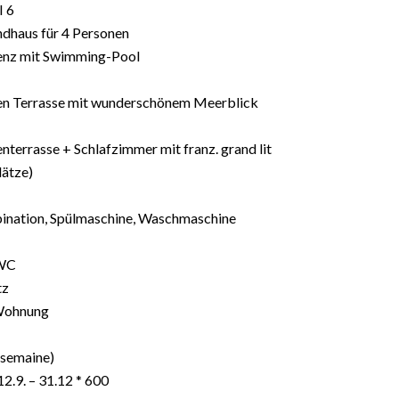
I 6
dhaus für 4 Personen
idenz mit Swimming-Pool
en Terrasse mit wunderschönem Meerblick
terrasse + Schlafzimmer mit franz. grand lit
lätze)
ination, Spülmaschine, Waschmaschine
 WC
tz
Wohnung
 semaine)
 12.9. – 31.12 * 600