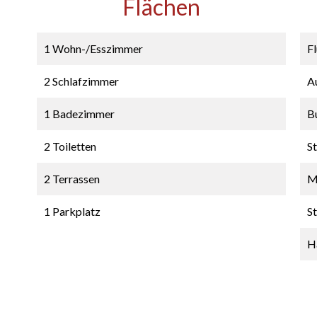
Flächen
1 Wohn-/Esszimmer
F
2 Schlafzimmer
A
1 Badezimmer
B
2 Toiletten
S
2 Terrassen
M
1 Parkplatz
S
H