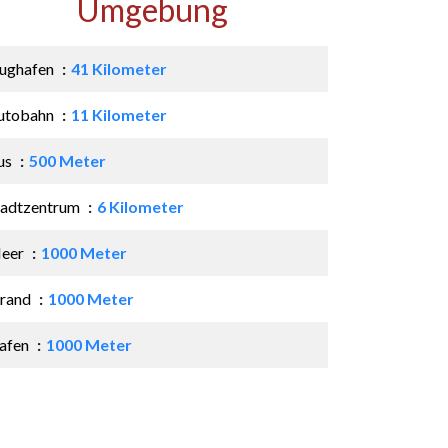
Umgebung
lughafen
41 Kilometer
utobahn
11 Kilometer
us
500 Meter
tadtzentrum
6 Kilometer
eer
1000 Meter
trand
1000 Meter
afen
1000 Meter