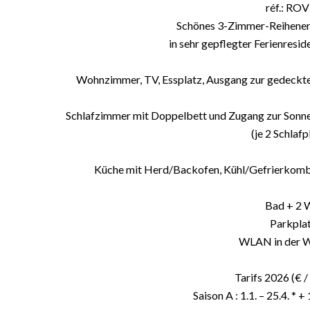
réf.: ROV
Schönes 3-Zimmer-Reihenen
in sehr gepflegter Ferienres
Wohnzimmer, TV, Essplatz, Ausgang zur gedeckt
Schlafzimmer mit Doppelbett und Zugang zur Sonnen
(je 2 Schlafp
Küche mit Herd/Backofen, Kühl/Gefrierkomb
Bad + 2
Parkpla
WLAN in der 
Tarifs 2026 (€ /
Saison A : 1.1. – 25.4. * +