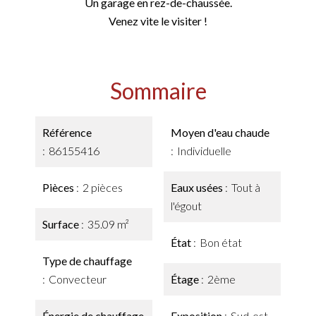
Un garage en rez-de-chaussée.
Venez vite le visiter !
Sommaire
Référence
Moyen d'eau chaude
86155416
Individuelle
Pièces
2 pièces
Eaux usées
Tout à
l'égout
Surface
35.09 m²
État
Bon état
Type de chauffage
Convecteur
Étage
2ème
Énergie de chauffage
Exposition
Sud-est