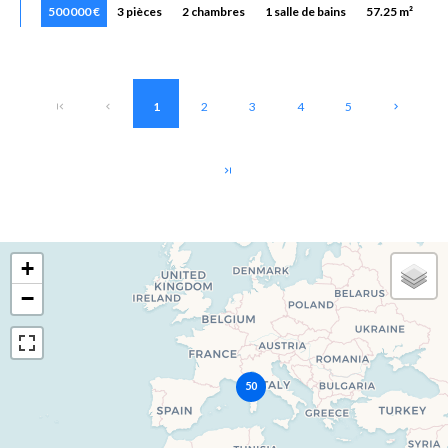
500 000 €
3 pièces
2 chambres
1 salle de bains
57.25 m²
1
2
3
4
5
+
−
50